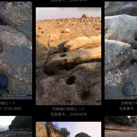
岩礁ビット
甘崎城の
-2735_IMG
写真番号：_
甘崎城の岩礁ビット
写真番号：_D4A1478