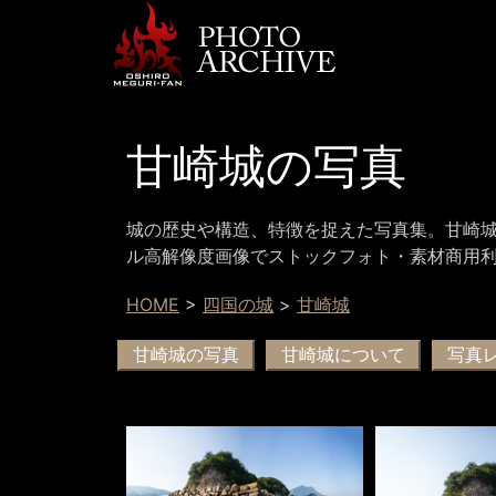
甘崎城の写真
城の歴史や構造、特徴を捉えた写真集。甘崎城
ル高解像度画像でストックフォト・素材商用
HOME
>
四国の城
>
甘崎城
甘崎城の写真
甘崎城について
写真