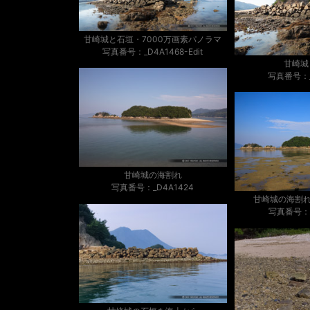
甘崎城と石垣・7000万画素パノラマ
写真番号：_D4A1468-Edit
甘崎城
写真番号：_
甘崎城の海割れ
写真番号：_D4A1424
甘崎城の海割れ
写真番号：_