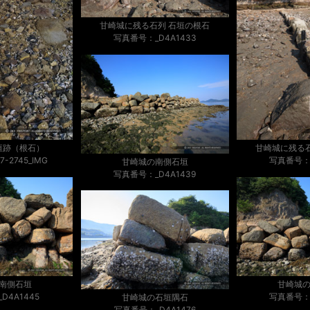
甘崎城に残る石列 石垣の根石
写真番号：_D4A1433
垣跡（根石）
甘崎城に残る
-2745_IMG
写真番号：_
甘崎城の南側石垣
写真番号：_D4A1439
南側石垣
甘崎城
D4A1445
写真番号：_
甘崎城の石垣隅石
写真番号：_D4A1476