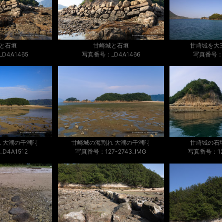
と石垣
甘崎城と石垣
甘崎城を大
D4A1465
写真番号：_D4A1466
写真番号：1
 大潮の干潮時
甘崎城の海割れ 大潮の干潮時
甘崎城の石
D4A1512
写真番号：127-2743_IMG
写真番号：127