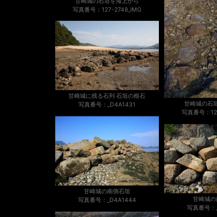
甘崎城の石垣を海上から
写真番号：127-2748_IMG
甘崎城に残る石列 石垣の根石
甘崎城の石
写真番号：_D4A1431
写真番号：127
甘崎城の南側石垣
甘崎城の
写真番号：_D4A1444
写真番号：_