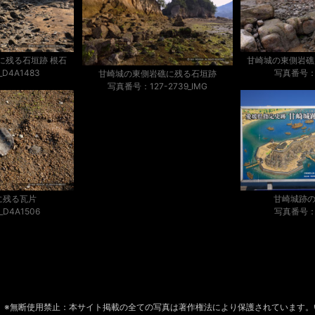
に残る石垣跡 根石
甘崎城の東側岩礁
D4A1483
写真番号：_
甘崎城の東側岩礁に残る石垣跡
写真番号：127-2739_IMG
に残る瓦片
甘崎城跡
D4A1506
写真番号：_
※無断使用禁止：本サイト掲載の全ての写真は著作権法により保護されています。