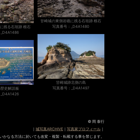
甘崎城の東側岩礁に残る石垣跡 根石
写真番号：_D4A1480
に残る石垣跡 根石
D4A1486
甘崎城跡北側の島
写真番号：_D4A1497
の歴史解説板
D4A1426
© 岡 泰行
｜
城写真ARCHIVE
｜
写真家プロフィール
｜
いかなる方法に於いても改変・複製・転載する事を禁じます。