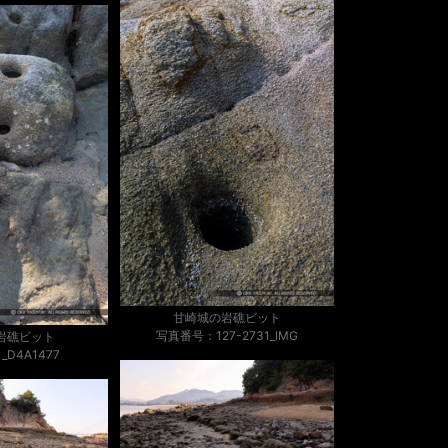
甘崎城の岩礁ビット
写真番号：127-2731_IMG
岩礁ビット
D4A1477