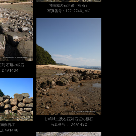
甘崎城の石垣跡（根石）
写真番号：127-2740_IMG
石列 石垣の根石
D4A1434
甘崎城に残る石列 石垣の根石
写真番号：_D4A1432
の南側石垣
D4A1448