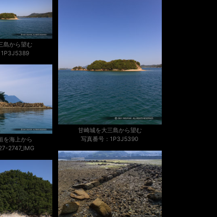
三島から望む
P3J5389
甘崎城を大三島から望む
写真番号：1P3J5390
垣を海上から
-2747_IMG